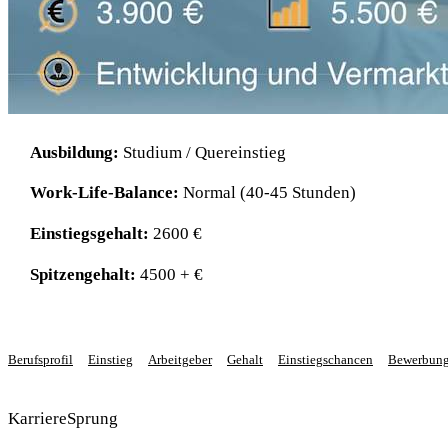
Ausbildung:
Studium / Quereinstieg
Work-Life-Balance:
Normal (40-45 Stunden)
Einstiegsgehalt:
2600 €
Spitzengehalt:
4500 + €
Berufsprofil
Einstieg
Arbeitgeber
Gehalt
Einstiegschancen
Bewerbun
KarriereSprung