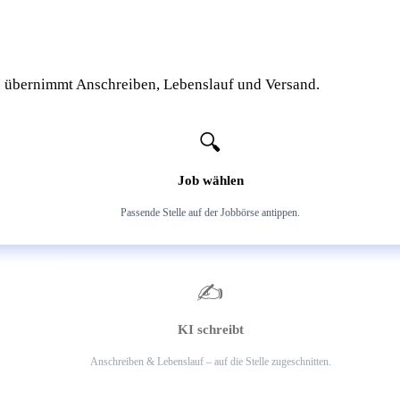
I übernimmt Anschreiben, Lebenslauf und Versand.
1
🔍
Job wählen
Passende Stelle auf der Jobbörse antippen.
2
✍️
KI schreibt
Anschreiben & Lebenslauf – auf die Stelle zugeschnitten.