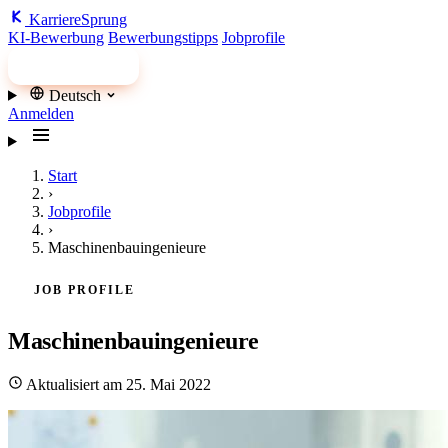
Karriere
Sprung
KI-Bewerbung
Bewerbungstipps
Jobprofile
Jobs finden
Deutsch
Anmelden
Start
›
Jobprofile
›
Maschinenbauingenieure
JOB PROFILE
Maschinenbauingenieure
Aktualisiert am 25. Mai 2022