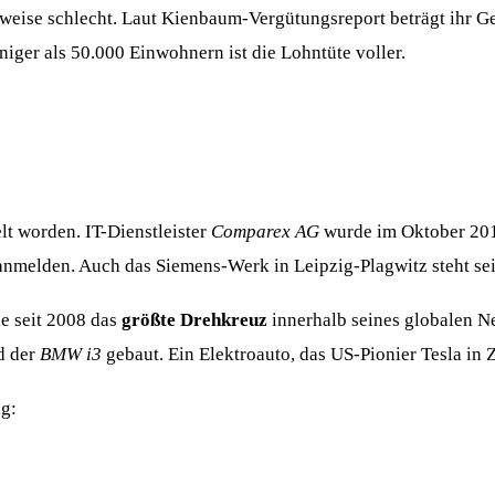
weise schlecht. Laut Kienbaum-Vergütungsreport beträgt ihr G
iger als 50.000 Einwohnern ist die Lohntüte voller.
elt worden. IT-Dienstleister
Comparex AG
wurde im Oktober 20
nmelden. Auch das Siemens-Werk in Leipzig-Plagwitz steht seit
le seit 2008 das
größte Drehkreuz
innerhalb seines globalen N
d der
BMW i3
gebaut. Ein Elektroauto, das US-Pionier Tesla in Z
ig: