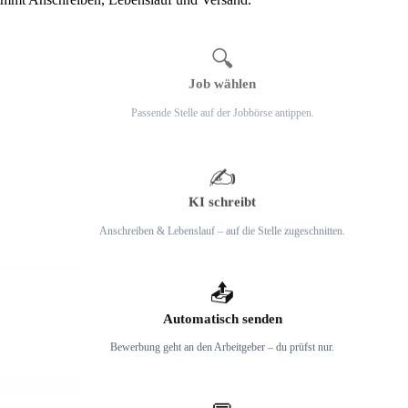
1
🔍
Job wählen
Passende Stelle auf der Jobbörse antippen.
2
✍️
KI schreibt
Anschreiben & Lebenslauf – auf die Stelle zugeschnitten.
3
📤
Automatisch senden
Bewerbung geht an den Arbeitgeber – du prüfst nur.
4