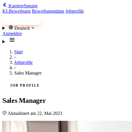
Karriere
Sprung
KI-Bewerbung
Bewerbungstipps
Jobprofile
Jobs finden
Deutsch
Anmelden
Start
›
Jobprofile
›
Sales Manager
JOB PROFILE
Sales Manager
Aktualisiert am 22. Mai 2023