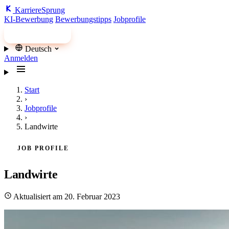
Karriere
Sprung
KI-Bewerbung
Bewerbungstipps
Jobprofile
Jobs finden
Deutsch
Anmelden
Start
›
Jobprofile
›
Landwirte
JOB PROFILE
Landwirte
Aktualisiert am 20. Februar 2023