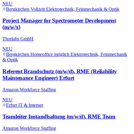
NEU
Bergkirchen
Vollzeit
Elektrotechnik, Feinmechanik & Optik
Project Manager for Spectrometer Development
(m/w/x)
Thorlabs GmbH
NEU
Bergkirchen
Homeoffice möglich
Elektrotechnik, Feinmechanik
& Optik
Referent Brandschutz (m/w/d), RME (Reliability
Maintenance Engineer) Erfurt
Amazon Workforce Staffing
NEU
Erfurt
IT & Internet
Teamleiter Instandhaltung (m/w/d), RME Team
Amazon Workforce Staffing