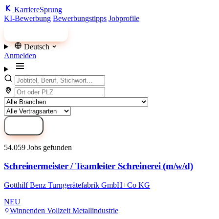
Karriere
Sprung
KI-Bewerbung
Bewerbungstipps
Jobprofile
Jobs finden
Deutsch
Anmelden
Suchen
54.059 Jobs gefunden
Schreinermeister / Teamleiter Schreinerei (m/w/d)
Gotthilf Benz Turngerätefabrik GmbH+Co KG
NEU
Winnenden
Vollzeit
Metallindustrie