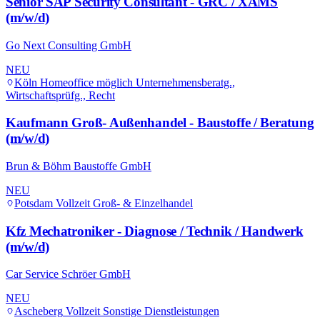
Senior SAP Security Consultant - GRC / XAMS
(m/w/d)
Go Next Consulting GmbH
NEU
Köln
Homeoffice möglich
Unternehmensberatg.,
Wirtschaftsprüfg., Recht
Kaufmann Groß- Außenhandel - Baustoffe / Beratung
(m/w/d)
Brun & Böhm Baustoffe GmbH
NEU
Potsdam
Vollzeit
Groß- & Einzelhandel
Kfz Mechatroniker - Diagnose / Technik / Handwerk
(m/w/d)
Car Service Schröer GmbH
NEU
Ascheberg
Vollzeit
Sonstige Dienstleistungen