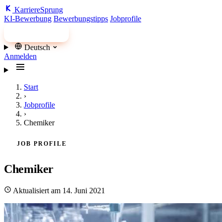
Karriere
Sprung
KI-Bewerbung
Bewerbungstipps
Jobprofile
Jobs finden
Deutsch
Anmelden
Start
›
Jobprofile
›
Chemiker
JOB PROFILE
Chemiker
Aktualisiert am 14. Juni 2021